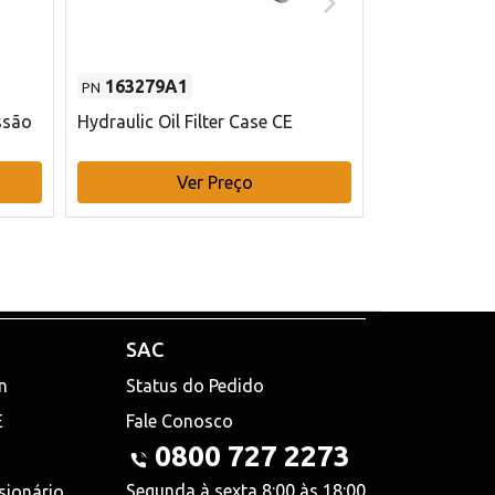
163279A1
48145970
PN
PN
ssão
Hydraulic Oil Filter Case CE
Filtro de com
x 75 mm L Ca
Ver Preço
V
SAC
n
Status do Pedido
E
Fale Conosco
0800 727 2273
Segunda à sexta 8:00 às 18:00
sionário