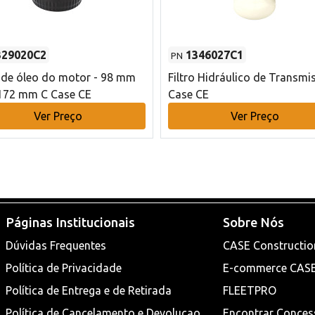
329020C2
1346027C1
PN
o de óleo do motor - 98 mm
Filtro Hidráulico de Transmi
172 mm C Case CE
Case CE
Ver Preço
Ver Preço
Páginas Institucionais
Sobre Nós
Dúvidas Frequentes
CASE Constructio
Política de Privacidade
E-commerce CAS
Política de Entrega e de Retirada
FLEETPRO
Política de Cancelamento e Devoluçao
Encontrar Conces