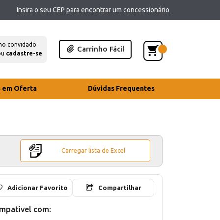
Insira o seu CEP para encontrar um concessionário
mo convidado
Carrinho Fácil
ou
cadastre-se
s em Oferta
Dúvidas Frequentes
Carregar lista de Excel
Adicionar Favorito
Compartilhar
mpativel com: