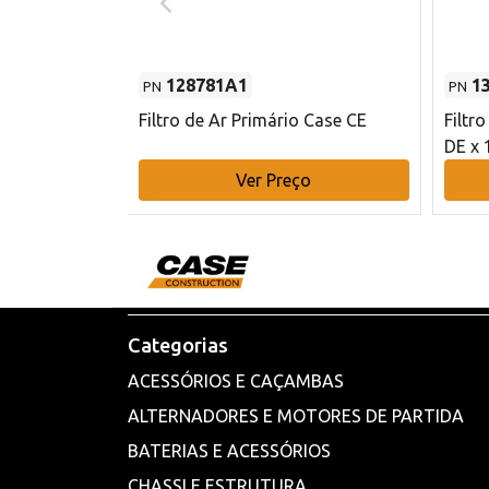
128781A1
1
PN
PN
l - 80 mm DE
Filtro de Ar Primário Case CE
Filtr
DE x 
o
Ver Preço
Categorias
ACESSÓRIOS E CAÇAMBAS
ALTERNADORES E MOTORES DE PARTIDA
BATERIAS E ACESSÓRIOS
CHASSI E ESTRUTURA