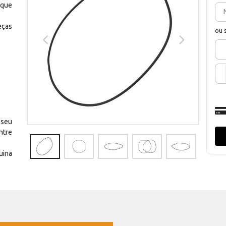
 que
eças
ou 
 seu
ntre
uina