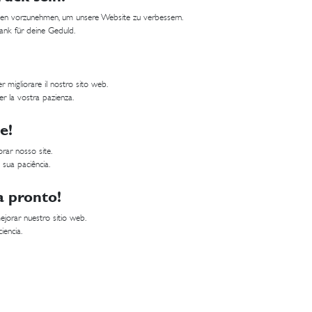
ungen vorzunehmen, um unsere Website zu verbessern.
Dank für deine Geduld.
 migliorare il nostro sito web.
er la vostra pazienza.
e!
rar nosso site.
 sua paciência.
a pronto!
jorar nuestro sitio web.
iencia.