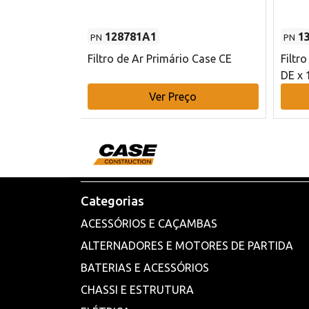
128781A1
1
PN
PN
l - 80 mm DE
Filtro de Ar Primário Case CE
Filtr
DE x 
o
Ver Preço
Categorias
ACESSÓRIOS E CAÇAMBAS
ALTERNADORES E MOTORES DE PARTIDA
BATERIAS E ACESSÓRIOS
CHASSI E ESTRUTURA