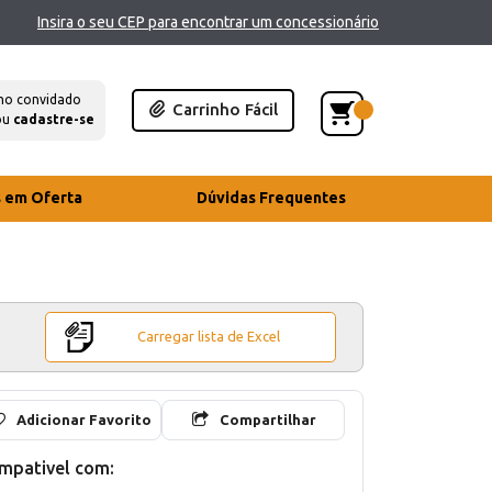
Insira o seu CEP para encontrar um concessionário
mo convidado
Carrinho Fácil
ou
cadastre-se
s em Oferta
Dúvidas Frequentes
Carregar lista de Excel
Adicionar Favorito
Compartilhar
mpativel com: