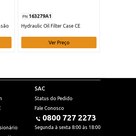
163279A1
48145970
PN
PN
ssão
Hydraulic Oil Filter Case CE
Filtro de com
x 75 mm L Ca
Ver Preço
V
SAC
n
Status do Pedido
E
Fale Conosco
0800 727 2273
Segunda à sexta 8:00 às 18:00
sionário