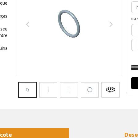
 que
eças
ou 
 seu
ntre
uina
cote
Dese