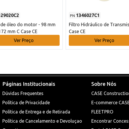
329020C2
1346027C1
PN
o de óleo do motor - 98 mm
Filtro Hidráulico de Transmi
172 mm C Case CE
Case CE
Ver Preço
Ver Preço
Páginas Institucionais
Sobre Nós
Dúvidas Frequentes
CASE Constructio
Política de Privacidade
E-commerce CAS
Política de Entrega e de Retirada
FLEETPRO
Política de Cancelamento e Devoluçao
Encontrar Conces