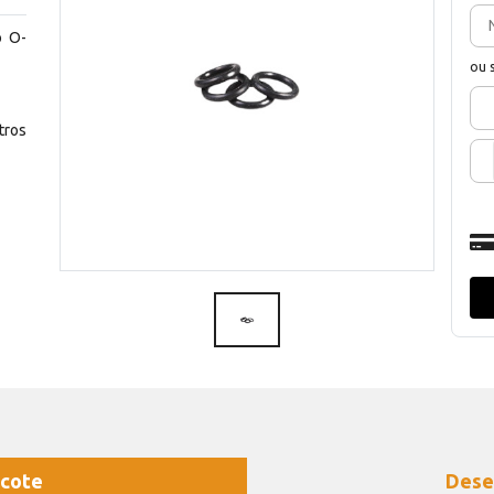
o O-
ou 
ros
cote
Dese