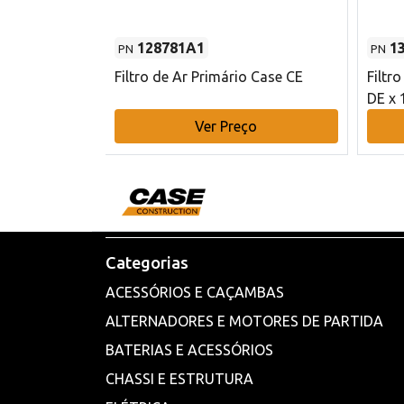
128781A1
1
PN
PN
l - 80 mm DE
Filtro de Ar Primário Case CE
Filtr
DE x 
o
Ver Preço
Categorias
ACESSÓRIOS E CAÇAMBAS
ALTERNADORES E MOTORES DE PARTIDA
BATERIAS E ACESSÓRIOS
CHASSI E ESTRUTURA