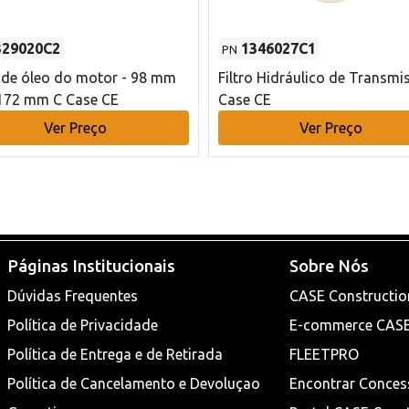
329020C2
1346027C1
PN
o de óleo do motor - 98 mm
Filtro Hidráulico de Transmi
172 mm C Case CE
Case CE
Ver Preço
Ver Preço
Páginas Institucionais
Sobre Nós
Dúvidas Frequentes
CASE Constructio
Política de Privacidade
E-commerce CAS
Política de Entrega e de Retirada
FLEETPRO
Política de Cancelamento e Devoluçao
Encontrar Conces