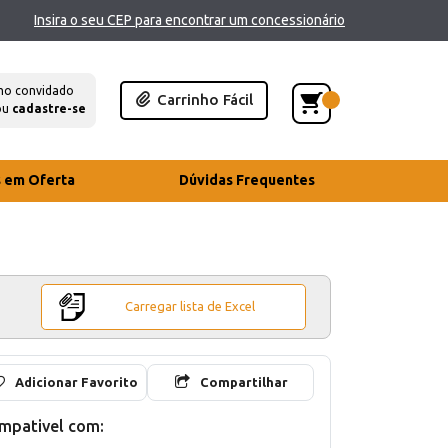
Insira o seu CEP para encontrar um concessionário
mo convidado
Carrinho Fácil
ou
cadastre-se
s em Oferta
Dúvidas Frequentes
Carregar lista de Excel
Adicionar Favorito
Compartilhar
mpativel com: