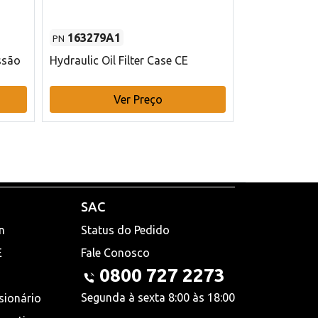
163279A1
48145970
PN
PN
ssão
Hydraulic Oil Filter Case CE
Filtro de com
x 75 mm L Ca
Ver Preço
V
SAC
n
Status do Pedido
E
Fale Conosco
0800 727 2273
Segunda à sexta 8:00 às 18:00
sionário