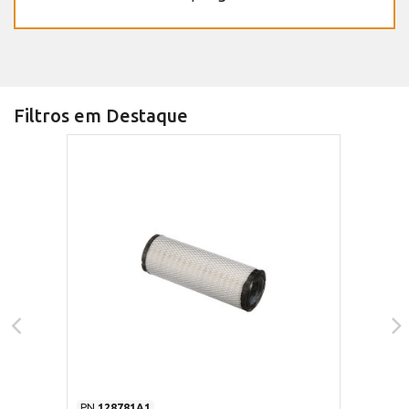
Filtros em Destaque
PN
128781A1