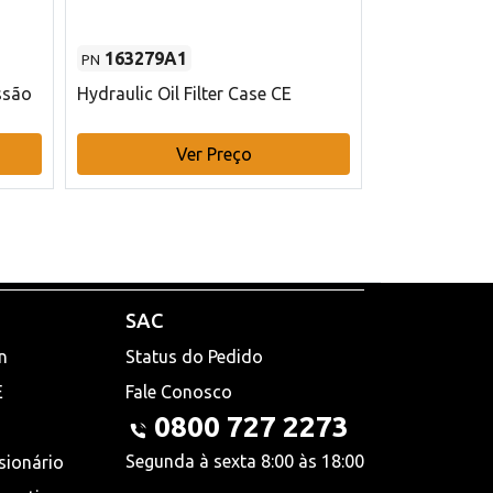
163279A1
48145970
PN
PN
ssão
Hydraulic Oil Filter Case CE
Filtro de com
x 75 mm L Ca
Ver Preço
V
SAC
n
Status do Pedido
E
Fale Conosco
0800 727 2273
Segunda à sexta 8:00 às 18:00
sionário