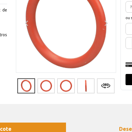
t de
ou 
tros
cote
Dese