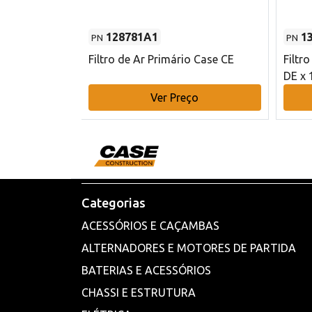
128781A1
1
PN
PN
l - 80 mm DE
Filtro de Ar Primário Case CE
Filtr
DE x 
o
Ver Preço
Categorias
ACESSÓRIOS E CAÇAMBAS
ALTERNADORES E MOTORES DE PARTIDA
BATERIAS E ACESSÓRIOS
CHASSI E ESTRUTURA