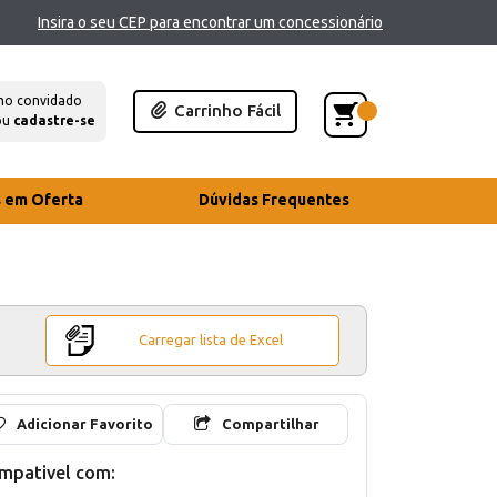
Insira o seu CEP para encontrar um concessionário
mo convidado
Carrinho Fácil
ou
cadastre-se
s em Oferta
Dúvidas Frequentes
Carregar lista de Excel
Adicionar Favorito
Compartilhar
mpativel com: