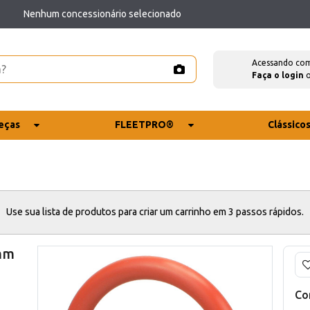
Nenhum concessionário selecionado
Acessando co
Faça o login
eças
FLEETPRO®
Clássico
Use sua lista de produtos para criar um carrinho em 3 passos rápidos.
 mm
Co