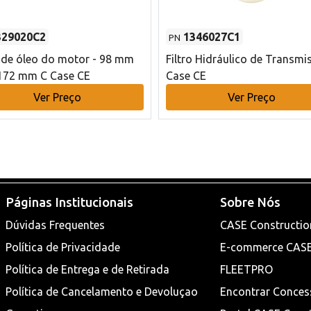
329020C2
1346027C1
PN
o de óleo do motor - 98 mm
Filtro Hidráulico de Transmi
172 mm C Case CE
Case CE
Ver Preço
Ver Preço
Páginas Institucionais
Sobre Nós
Dúvidas Frequentes
CASE Constructio
Política de Privacidade
E-commerce CAS
Política de Entrega e de Retirada
FLEETPRO
Política de Cancelamento e Devoluçao
Encontrar Conces