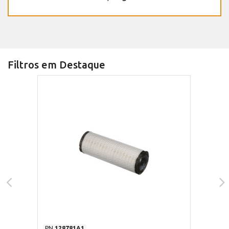
Filtros em Destaque
PN
128781A1