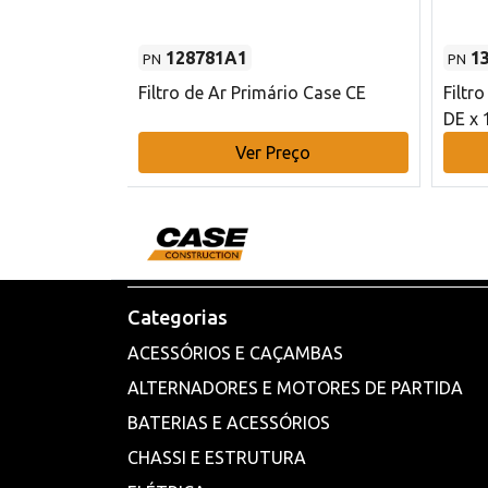
128781A1
1
PN
PN
l - 80 mm DE
Filtro de Ar Primário Case CE
Filtr
DE x 
o
Ver Preço
Categorias
ACESSÓRIOS E CAÇAMBAS
ALTERNADORES E MOTORES DE PARTIDA
BATERIAS E ACESSÓRIOS
CHASSI E ESTRUTURA