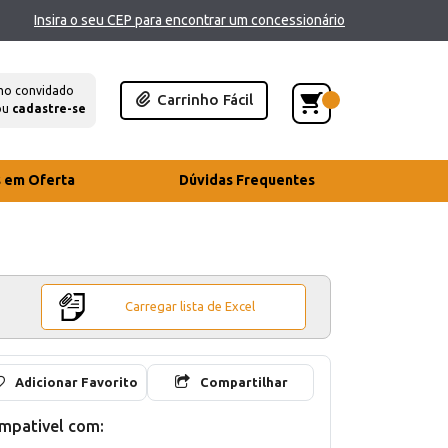
Insira o seu CEP para encontrar um concessionário
mo convidado
Carrinho Fácil
ou
cadastre-se
s em Oferta
Dúvidas Frequentes
Carregar lista de Excel
Adicionar Favorito
Compartilhar
mpativel com: