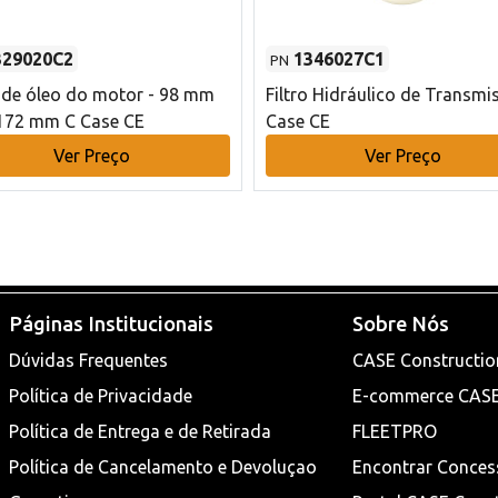
329020C2
1346027C1
PN
o de óleo do motor - 98 mm
Filtro Hidráulico de Transmi
172 mm C Case CE
Case CE
Ver Preço
Ver Preço
Páginas Institucionais
Sobre Nós
Dúvidas Frequentes
CASE Constructio
Política de Privacidade
E-commerce CAS
Política de Entrega e de Retirada
FLEETPRO
Política de Cancelamento e Devoluçao
Encontrar Conces