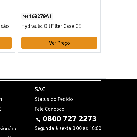
163279A1
48145970
PN
PN
ssão
Hydraulic Oil Filter Case CE
Filtro de com
x 75 mm L Ca
Ver Preço
V
SAC
n
Status do Pedido
E
Fale Conosco
0800 727 2273
Segunda à sexta 8:00 às 18:00
sionário