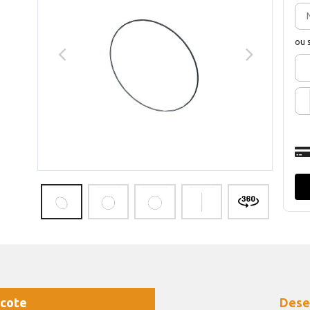
ou 
cote
Dese