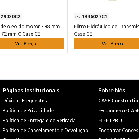
329020C2
1346027C1
PN
o de óleo do motor - 98 mm
Filtro Hidráulico de Transmi
172 mm C Case CE
Case CE
Ver Preço
Ver Preço
Páginas Institucionais
Sobre Nós
Dúvidas Frequentes
CASE Constructio
Política de Privacidade
E-commerce CAS
Política de Entrega e de Retirada
FLEETPRO
Política de Cancelamento e Devoluçao
Encontrar Conces