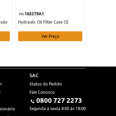
163279A1
48145970
PN
PN
ssão
Hydraulic Oil Filter Case CE
Filtro de com
x 75 mm L Ca
Ver Preço
V
SAC
n
Status do Pedido
E
Fale Conosco
0800 727 2273
Segunda à sexta 8:00 às 18:00
sionário