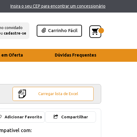
Insira o seu CEP para encontrar um concessionário
mo convidado
Carrinho Fácil
ou
cadastre-se
s em Oferta
Dúvidas Frequentes
Carregar lista de Excel
Adicionar Favorito
Compartilhar
mpativel com: