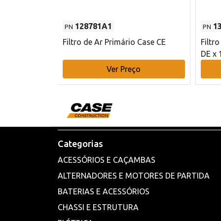
128781A1
1
PN
PN
l - 80 mm DE
Filtro de Ar Primário Case CE
Filtr
DE x 
o
Ver Preço
Categorias
ACESSÓRIOS E CAÇAMBAS
ALTERNADORES E MOTORES DE PARTIDA
BATERIAS E ACESSÓRIOS
CHASSI E ESTRUTURA