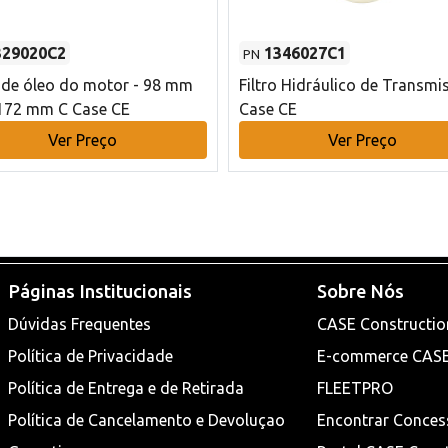
329020C2
1346027C1
PN
o de óleo do motor - 98 mm
Filtro Hidráulico de Transmi
172 mm C Case CE
Case CE
Ver Preço
Ver Preço
Páginas Institucionais
Sobre Nós
Dúvidas Frequentes
CASE Constructio
Política de Privacidade
E-commerce CAS
Política de Entrega e de Retirada
FLEETPRO
Política de Cancelamento e Devoluçao
Encontrar Conces