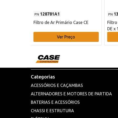
128781A1
1
PN
PN
l - 80 mm DE
Filtro de Ar Primário Case CE
Filtr
DE x 
o
Ver Preço
Categorias
ACESSÓRIOS E CAÇAMBAS
ALTERNADORES E MOTORES DE PARTIDA
BATERIAS E ACESSÓRIOS
CHASSI E ESTRUTURA