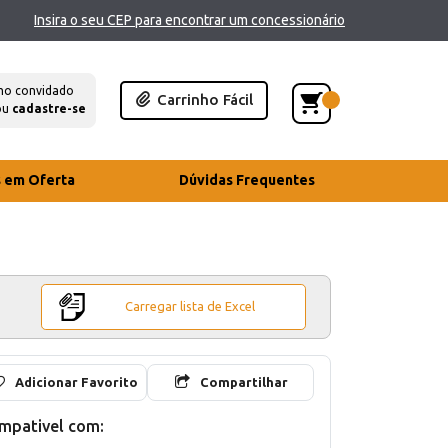
Insira o seu CEP para encontrar um concessionário
mo convidado
Carrinho Fácil
ou
cadastre-se
s em Oferta
Dúvidas Frequentes
Carregar lista de Excel
Adicionar Favorito
Compartilhar
mpativel com: