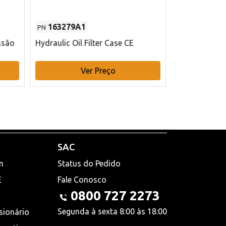
163279A1
48145970
PN
PN
ssão
Hydraulic Oil Filter Case CE
Filtro de com
x 75 mm L Ca
Ver Preço
V
SAC
n
Status do Pedido
E
Fale Conosco
0800 727 2273
Segunda à sexta 8:00 às 18:00
sionário