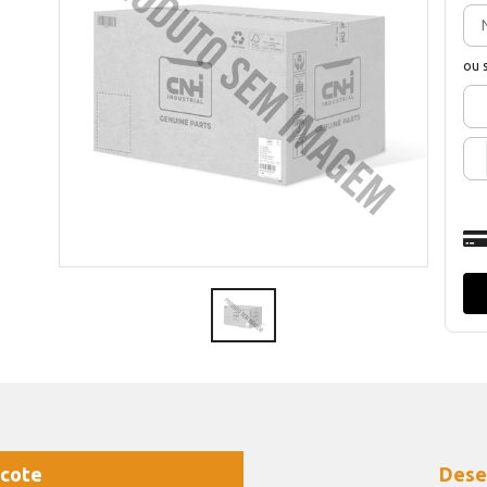
ou 
cote
Dese