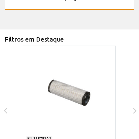
Filtros em Destaque
PN
128781A1