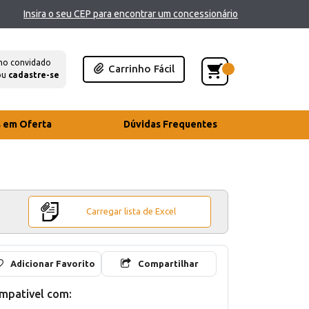
Insira o seu CEP para encontrar um concessionário
mo convidado
Carrinho Fácil
ou
cadastre-se
s em Oferta
Dúvidas Frequentes
Carregar lista de Excel
Adicionar Favorito
Compartilhar
mpativel com: