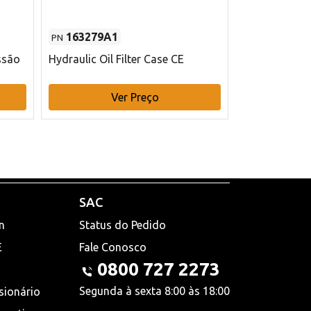
163279A1
48145970
PN
PN
ssão
Hydraulic Oil Filter Case CE
Filtro de com
x 75 mm L Ca
Ver Preço
V
SAC
n
Status do Pedido
E
Fale Conosco
0800 727 2273
Segunda à sexta 8:00 às 18:00
sionário