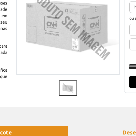
ssas
dade
e em
ou 
 seu
inas
para
cada
fica
 que
cote
Dese