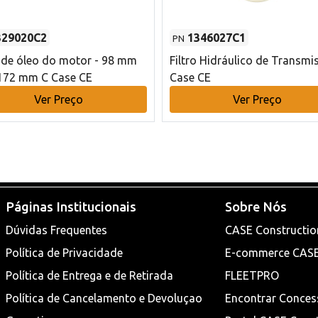
329020C2
1346027C1
PN
o de óleo do motor - 98 mm
Filtro Hidráulico de Transmi
172 mm C Case CE
Case CE
Ver Preço
Ver Preço
Páginas Institucionais
Sobre Nós
Dúvidas Frequentes
CASE Constructio
Política de Privacidade
E-commerce CAS
Política de Entrega e de Retirada
FLEETPRO
Política de Cancelamento e Devoluçao
Encontrar Conces