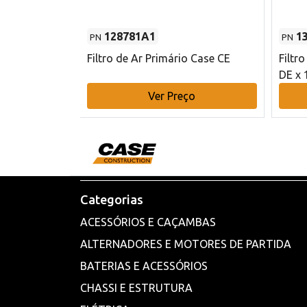
128781A1
1
PN
PN
l - 80 mm DE
Filtro de Ar Primário Case CE
Filtr
DE x 
o
Ver Preço
Categorias
ACESSÓRIOS E CAÇAMBAS
ALTERNADORES E MOTORES DE PARTIDA
BATERIAS E ACESSÓRIOS
CHASSI E ESTRUTURA