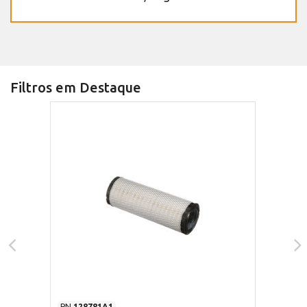
Filtros em Destaque
PN
128781A1