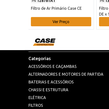
128781A1
1
PN
PN
l - 80 mm DE
Filtro de Ar Primário Case CE
Filtr
DE x 
o
Ver Preço
Categorias
ACESSÓRIOS E CAÇAMBAS
ALTERNADORES E MOTORES DE PARTIDA
BATERIAS E ACESSÓRIOS
CHASSI E ESTRUTURA
ELÉTRICA
FILTROS