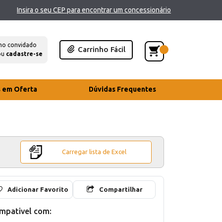
Insira o seu CEP para encontrar um concessionário
mo convidado
Carrinho Fácil
ou
cadastre-se
s em Oferta
Dúvidas Frequentes
Carregar lista de Excel
Adicionar Favorito
Compartilhar
mpativel com: