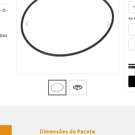
o O-
ou 
ros
Dimensões do Pacote