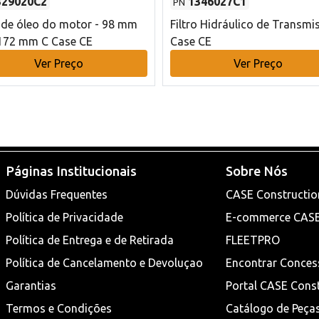
329020C2
1346027C1
PN
o de óleo do motor - 98 mm
Filtro Hidráulico de Transmi
172 mm C Case CE
Case CE
Ver Preço
Ver Preço
Páginas Institucionais
Sobre Nós
Dúvidas Frequentes
CASE Constructio
Política de Privacidade
E-commerce CAS
Política de Entrega e de Retirada
FLEETPRO
Política de Cancelamento e Devoluçao
Encontrar Conces
Garantias
Portal CASE Cons
Termos e Condições
Catálogo de Peça