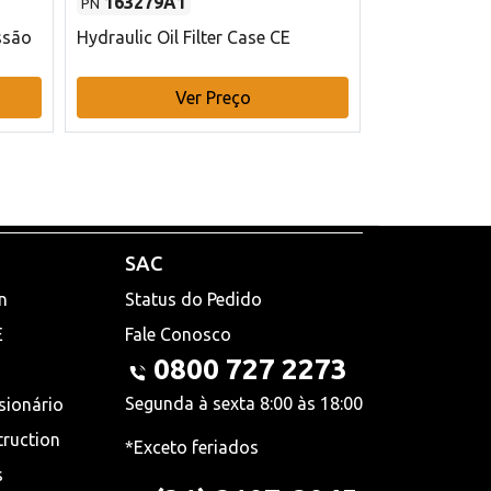
163279A1
48145970
PN
PN
ssão
Hydraulic Oil Filter Case CE
Filtro de com
x 75 mm L Ca
Ver Preço
V
SAC
n
Status do Pedido
E
Fale Conosco
0800 727 2273
Segunda à sexta 8:00 às 18:00
sionário
truction
*Exceto feriados
s