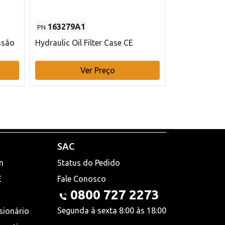
163279A1
48145970
PN
PN
ssão
Hydraulic Oil Filter Case CE
Filtro de com
x 75 mm L Ca
Ver Preço
V
SAC
n
Status do Pedido
E
Fale Conosco
0800 727 2273
Segunda à sexta 8:00 às 18:00
sionário