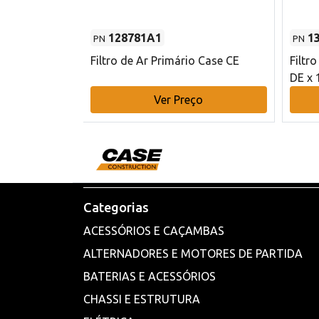
128781A1
1
PN
PN
l - 80 mm DE
Filtro de Ar Primário Case CE
Filtr
DE x 
o
Ver Preço
Categorias
ACESSÓRIOS E CAÇAMBAS
ALTERNADORES E MOTORES DE PARTIDA
BATERIAS E ACESSÓRIOS
CHASSI E ESTRUTURA