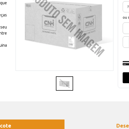
 que
eças
ou 
 seu
ntre
uina
cote
Dese