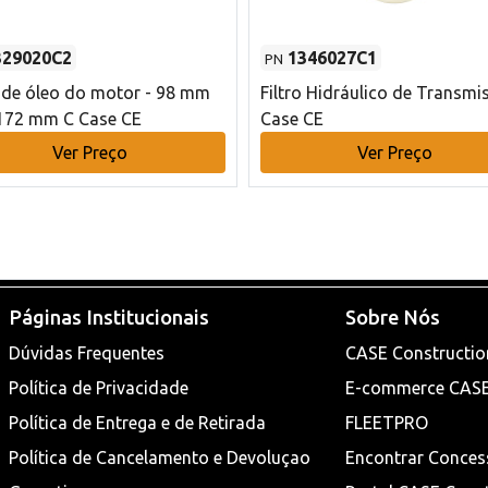
329020C2
1346027C1
PN
o de óleo do motor - 98 mm
Filtro Hidráulico de Transmi
172 mm C Case CE
Case CE
Ver Preço
Ver Preço
Páginas Institucionais
Sobre Nós
Dúvidas Frequentes
CASE Constructio
Política de Privacidade
E-commerce CAS
Política de Entrega e de Retirada
FLEETPRO
Política de Cancelamento e Devoluçao
Encontrar Conces