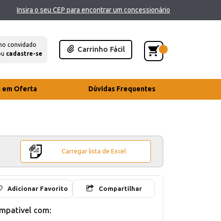
Insira o seu CEP para encontrar um concessionário
mo convidado
Carrinho Fácil
ou
cadastre-se
s em Oferta
Dúvidas Frequentes
Carregar lista de Excel
Adicionar Favorito
Compartilhar
mpativel com: