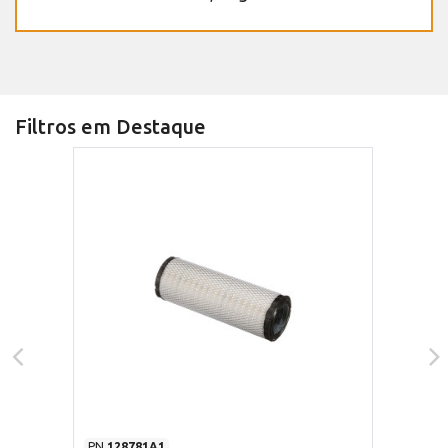
Filtros em Destaque
PN
128781A1