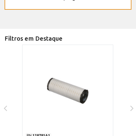
Filtros em Destaque
PN
128781A1