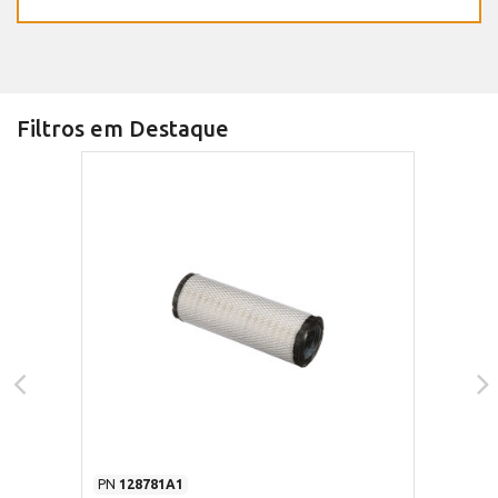
Filtros em Destaque
PN
128781A1