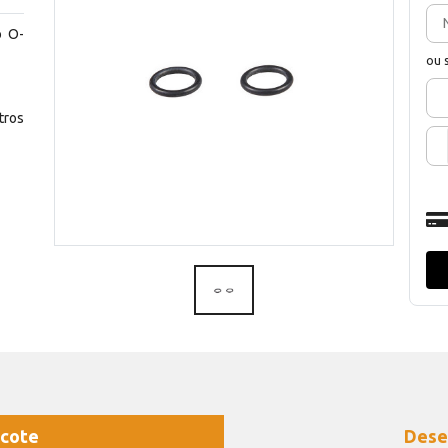
o O-
ou 
ros
cote
Dese