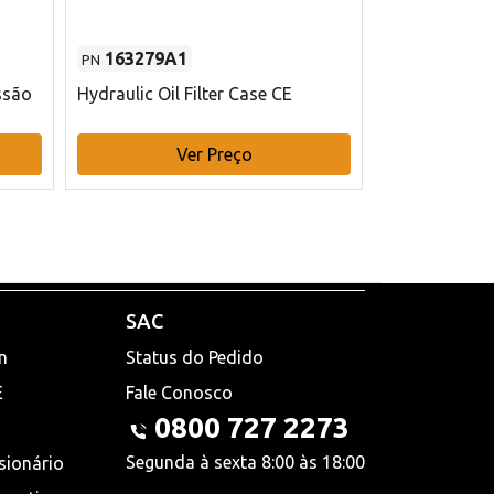
163279A1
48145970
PN
PN
ssão
Hydraulic Oil Filter Case CE
Filtro de com
x 75 mm L Ca
Ver Preço
V
SAC
n
Status do Pedido
E
Fale Conosco
0800 727 2273
Segunda à sexta 8:00 às 18:00
sionário