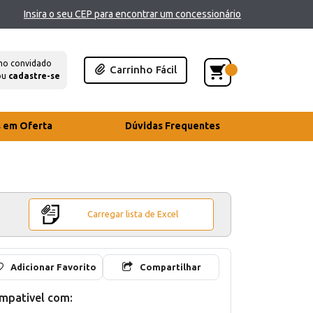
Insira o seu CEP para encontrar um concessionário
mo convidado
Carrinho Fácil
ou
cadastre-se
s em Oferta
Dúvidas Frequentes
Carregar lista de Excel
Adicionar Favorito
Compartilhar
mpativel com: