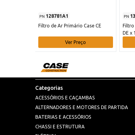
128781A1
1
PN
PN
l - 80 mm DE
Filtro de Ar Primário Case CE
Filtr
DE x 
o
Ver Preço
Categorias
ACESSÓRIOS E CAÇAMBAS
ALTERNADORES E MOTORES DE PARTIDA
BATERIAS E ACESSÓRIOS
CHASSI E ESTRUTURA