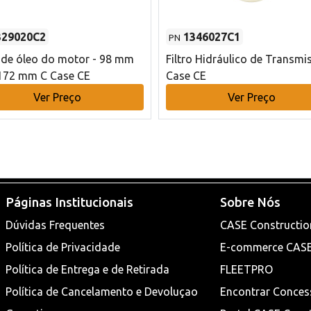
329020C2
1346027C1
PN
o de óleo do motor - 98 mm
Filtro Hidráulico de Transmi
172 mm C Case CE
Case CE
Ver Preço
Ver Preço
Páginas Institucionais
Sobre Nós
Dúvidas Frequentes
CASE Constructio
Política de Privacidade
E-commerce CAS
Política de Entrega e de Retirada
FLEETPRO
Política de Cancelamento e Devoluçao
Encontrar Conces