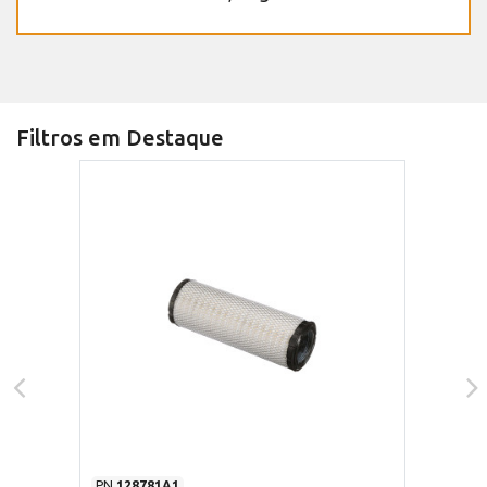
Filtros em Destaque
PN
128781A1