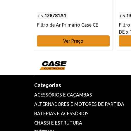
128781A1
1
PN
PN
l - 80 mm DE
Filtro de Ar Primário Case CE
Filtr
DE x 
o
Ver Preço
Categorias
ACESSÓRIOS E CAÇAMBAS
ALTERNADORES E MOTORES DE PARTIDA
BATERIAS E ACESSÓRIOS
CHASSI E ESTRUTURA