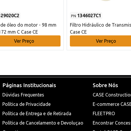
329020C2
1346027C1
PN
o de óleo do motor - 98 mm
Filtro Hidráulico de Transmi
172 mm C Case CE
Case CE
Ver Preço
Ver Preço
Páginas Institucionais
Sobre Nós
Dúvidas Frequentes
CASE Constructio
Política de Privacidade
E-commerce CAS
Política de Entrega e de Retirada
FLEETPRO
Política de Cancelamento e Devoluçao
Encontrar Conces