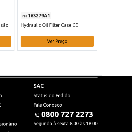
163279A1
48145970
PN
PN
ssão
Hydraulic Oil Filter Case CE
Filtro de com
x 75 mm L Ca
Ver Preço
V
SAC
n
Status do Pedido
E
Fale Conosco
0800 727 2273
Segunda à sexta 8:00 às 18:00
sionário