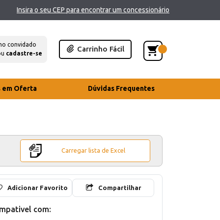
Insira o seu CEP para encontrar um concessionário
mo convidado
Carrinho Fácil
ou
cadastre-se
s em Oferta
Dúvidas Frequentes
Carregar lista de Excel
Adicionar Favorito
Compartilhar
mpativel com: