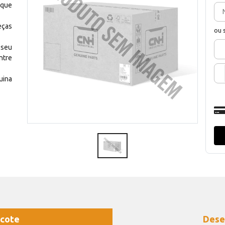
 que
eças
ou 
 seu
ntre
uina
cote
Dese