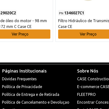
329020C2
1346027C1
PN
o de óleo do motor - 98 mm
Filtro Hidráulico de Transmi
172 mm C Case CE
Case CE
Ver Preço
Ver Preço
Páginas Institucionais
Sobre Nós
Dúvidas Frequentes
CASE Constructio
Política de Privacidade
E-commerce CAS
Política de Entrega e de Retirada
FLEETPRO
Política de Cancelamento e Devoluçao
Encontrar Conces