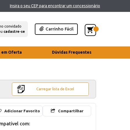
Insira o seu CEP para encontrar um concessionário
mo convidado
Carrinho Fácil
ou
cadastre-se
s em Oferta
Dúvidas Frequentes
Carregar lista de Excel
Adicionar Favorito
Compartilhar
mpativel com: