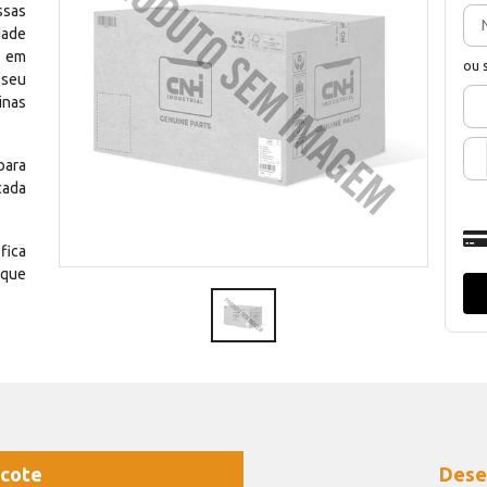
ssas
dade
e em
ou 
 seu
inas
para
cada
fica
 que
cote
Dese