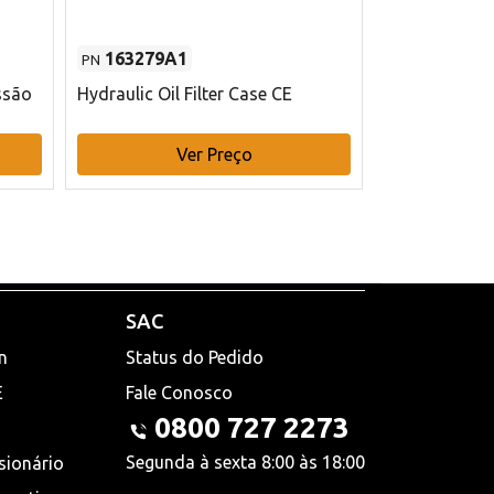
163279A1
48145970
PN
PN
ssão
Hydraulic Oil Filter Case CE
Filtro de com
x 75 mm L Ca
Ver Preço
V
SAC
n
Status do Pedido
E
Fale Conosco
0800 727 2273
Segunda à sexta 8:00 às 18:00
sionário