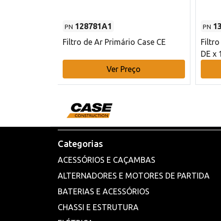
128781A1
1
PN
PN
l - 80 mm DE
Filtro de Ar Primário Case CE
Filtr
DE x 
o
Ver Preço
Categorias
ACESSÓRIOS E CAÇAMBAS
ALTERNADORES E MOTORES DE PARTIDA
BATERIAS E ACESSÓRIOS
CHASSI E ESTRUTURA