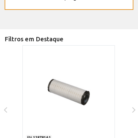
Filtros em Destaque
PN
128781A1