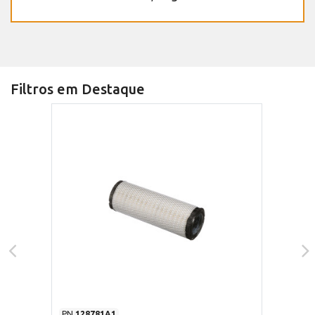
Filtros em Destaque
PN
128781A1