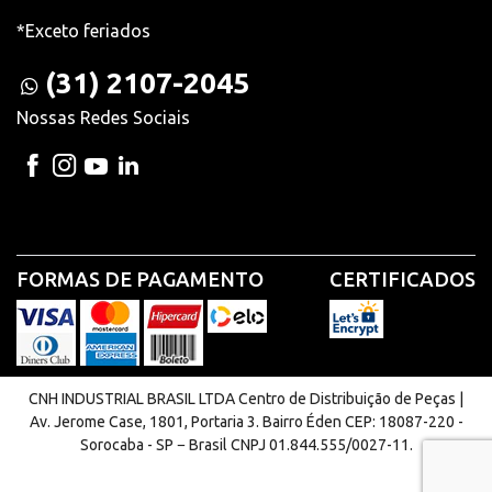
*Exceto feriados
(31) 2107-2045
Nossas Redes Sociais
FORMAS DE PAGAMENTO
CERTIFICADOS
CNH INDUSTRIAL BRASIL LTDA Centro de Distribuição de Peças |
Av. Jerome Case, 1801, Portaria 3. Bairro Éden CEP: 18087-220 -
Sorocaba - SP − Brasil CNPJ 01.844.555/0027-11.