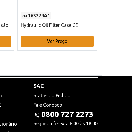
163279A1
48145970
PN
PN
ssão
Hydraulic Oil Filter Case CE
Filtro de com
x 75 mm L Ca
Ver Preço
V
SAC
n
Status do Pedido
E
Fale Conosco
0800 727 2273
Segunda à sexta 8:00 às 18:00
sionário