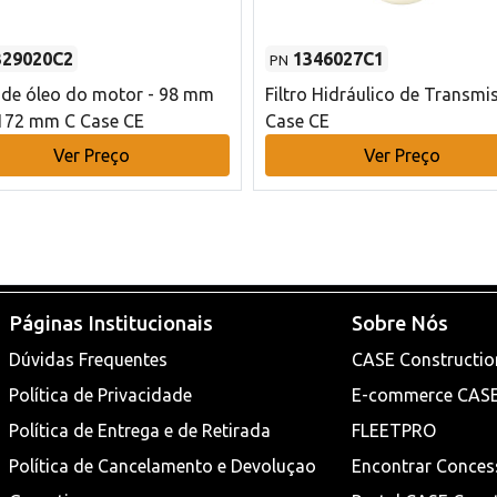
329020C2
1346027C1
PN
o de óleo do motor - 98 mm
Filtro Hidráulico de Transmi
172 mm C Case CE
Case CE
Ver Preço
Ver Preço
Páginas Institucionais
Sobre Nós
Dúvidas Frequentes
CASE Constructio
Política de Privacidade
E-commerce CAS
Política de Entrega e de Retirada
FLEETPRO
Política de Cancelamento e Devoluçao
Encontrar Conces