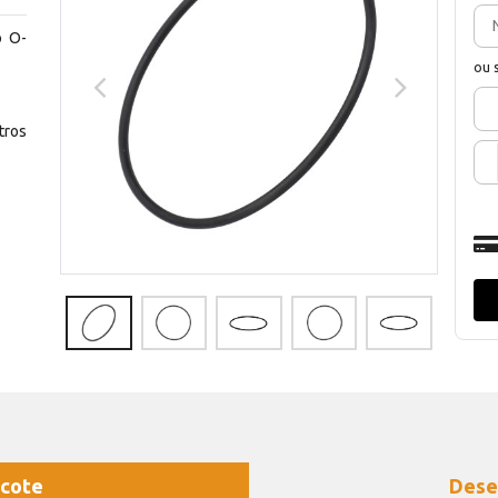
o O-
ou 
ros
cote
Dese