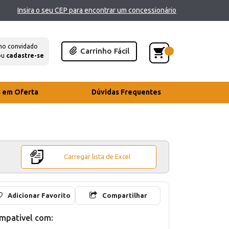
Insira o seu CEP para encontrar um concessionário
mo convidado
Carrinho Fácil
ou
cadastre-se
s em Oferta
Dúvidas Frequentes
Carregar lista de Excel
Adicionar Favorito
Compartilhar
mpativel com: