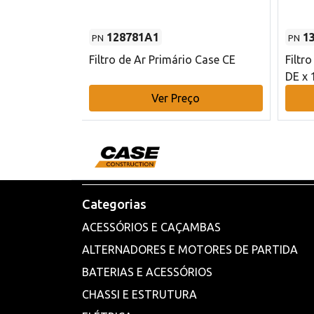
128781A1
1
PN
PN
l - 80 mm DE
Filtro de Ar Primário Case CE
Filtr
DE x 
o
Ver Preço
Categorias
ACESSÓRIOS E CAÇAMBAS
ALTERNADORES E MOTORES DE PARTIDA
BATERIAS E ACESSÓRIOS
CHASSI E ESTRUTURA