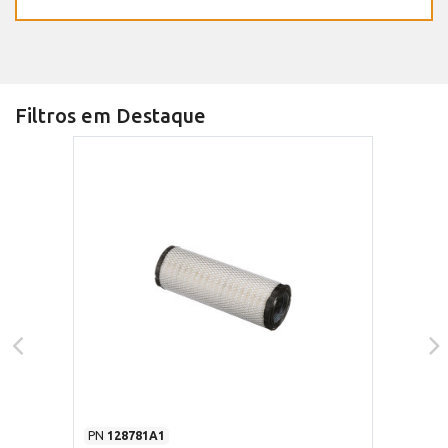
Filtros em Destaque
PN
128781A1