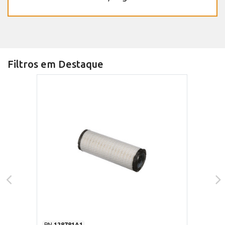
Filtros em Destaque
PN
128781A1