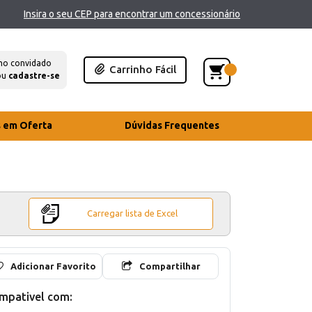
Insira o seu CEP para encontrar um concessionário
mo convidado
Carrinho Fácil
ou
cadastre-se
s em Oferta
Dúvidas Frequentes
Carregar lista de Excel
Adicionar Favorito
Compartilhar
mpativel com: