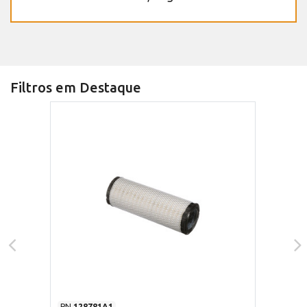
Filtros em Destaque
PN
128781A1