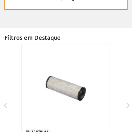
Filtros em Destaque
PN
128781A1