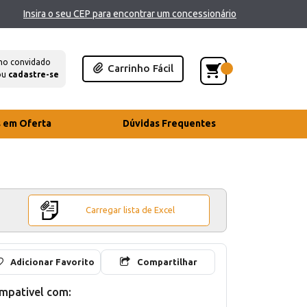
Insira o seu CEP para encontrar um concessionário
mo convidado
Carrinho Fácil
ou
cadastre-se
s em Oferta
Dúvidas Frequentes
Carregar lista de Excel
Adicionar Favorito
Compartilhar
mpativel com: