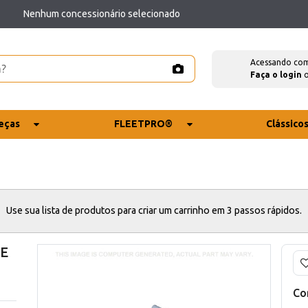
Nenhum concessionário selecionado
Acessando co
Faça o login
eças
FLEETPRO®
Clássico
Use sua lista de produtos para criar um carrinho em 3 passos rápidos.
CE
Co