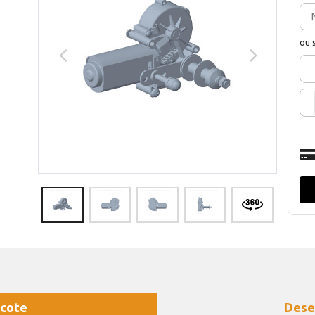
ou 
cote
Dese