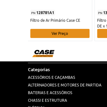
128781A1
1
PN
PN
l - 80 mm DE
Filtro de Ar Primário Case CE
Filtr
DE x 
o
Ver Preço
Categorias
ACESSÓRIOS E CAÇAMBAS
ALTERNADORES E MOTORES DE PARTIDA
BATERIAS E ACESSÓRIOS
CHASSI E ESTRUTURA