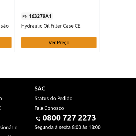
163279A1
48145970
PN
PN
ssão
Hydraulic Oil Filter Case CE
Filtro de com
x 75 mm L Ca
Ver Preço
V
SAC
n
Status do Pedido
E
Fale Conosco
0800 727 2273
Segunda à sexta 8:00 às 18:00
sionário