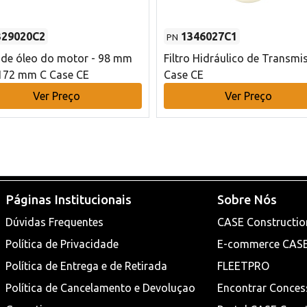
329020C2
1346027C1
PN
o de óleo do motor - 98 mm
Filtro Hidráulico de Transmi
172 mm C Case CE
Case CE
Ver Preço
Ver Preço
Páginas Institucionais
Sobre Nós
Dúvidas Frequentes
CASE Constructio
Política de Privacidade
E-commerce CAS
Política de Entrega e de Retirada
FLEETPRO
Política de Cancelamento e Devoluçao
Encontrar Conces