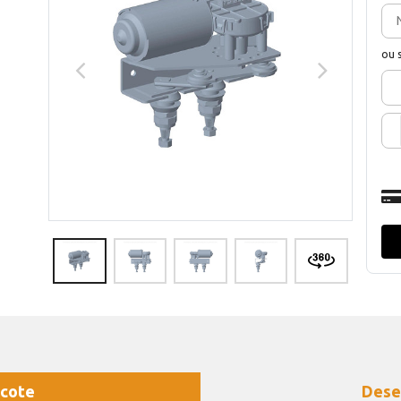
ou 
cote
Dese