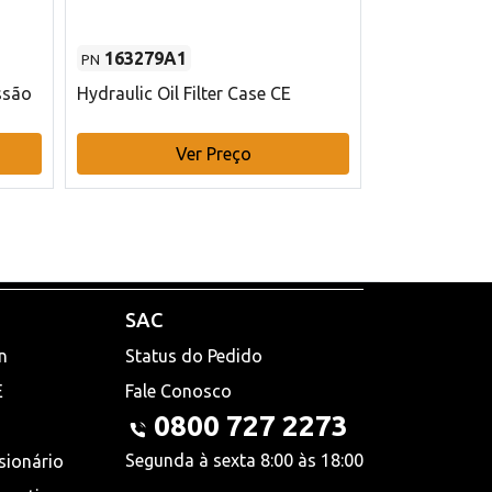
163279A1
48145970
PN
PN
ssão
Hydraulic Oil Filter Case CE
Filtro de com
x 75 mm L Ca
Ver Preço
V
SAC
n
Status do Pedido
E
Fale Conosco
0800 727 2273
Segunda à sexta 8:00 às 18:00
sionário