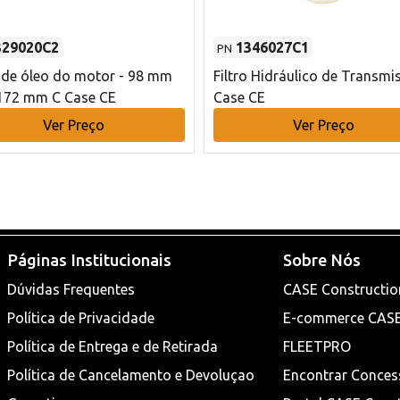
329020C2
1346027C1
PN
o de óleo do motor - 98 mm
Filtro Hidráulico de Transmi
172 mm C Case CE
Case CE
Ver Preço
Ver Preço
Páginas Institucionais
Sobre Nós
Dúvidas Frequentes
CASE Constructio
Política de Privacidade
E-commerce CAS
Política de Entrega e de Retirada
FLEETPRO
Política de Cancelamento e Devoluçao
Encontrar Conces