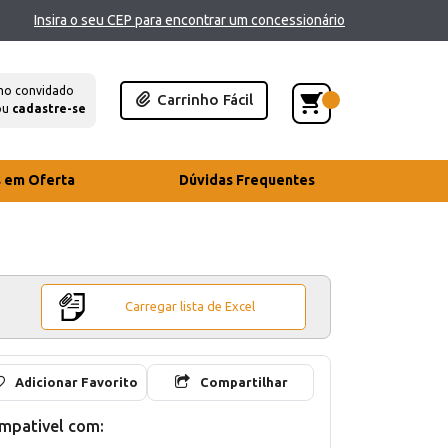
Insira o seu CEP para encontrar um concessionário
mo convidado
Carrinho Fácil
ou
cadastre-se
s em Oferta
Dúvidas Frequentes
Carregar lista de Excel
Adicionar Favorito
Compartilhar
mpativel com: