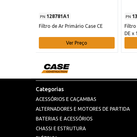
128781A1
1
PN
PN
l - 80 mm DE
Filtro de Ar Primário Case CE
Filtr
DE x 
o
Ver Preço
Categorias
ACESSÓRIOS E CAÇAMBAS
ALTERNADORES E MOTORES DE PARTIDA
BATERIAS E ACESSÓRIOS
CHASSI E ESTRUTURA