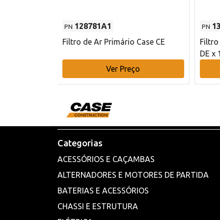
128781A1
1
PN
PN
l - 80 mm DE
Filtro de Ar Primário Case CE
Filtr
DE x 
o
Ver Preço
Categorias
ACESSÓRIOS E CAÇAMBAS
ALTERNADORES E MOTORES DE PARTIDA
BATERIAS E ACESSÓRIOS
CHASSI E ESTRUTURA