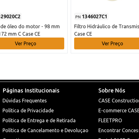
329020C2
1346027C1
PN
o de óleo do motor - 98 mm
Filtro Hidráulico de Transmi
172 mm C Case CE
Case CE
Ver Preço
Ver Preço
Páginas Institucionais
Sobre Nós
Dúvidas Frequentes
CASE Constructio
Política de Privacidade
E-commerce CAS
Política de Entrega e de Retirada
FLEETPRO
Política de Cancelamento e Devoluçao
Encontrar Conces