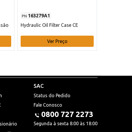
163279A1
48145970
PN
PN
ssão
Hydraulic Oil Filter Case CE
Filtro de com
x 75 mm L Ca
Ver Preço
V
SAC
n
Status do Pedido
E
Fale Conosco
0800 727 2273
Segunda à sexta 8:00 às 18:00
sionário