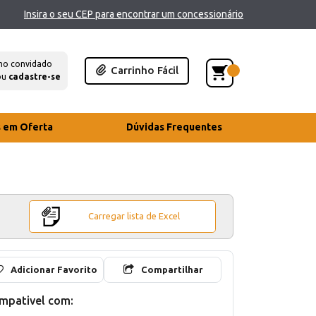
Insira o seu CEP para encontrar um concessionário
mo convidado
Carrinho Fácil
ou
cadastre-se
s em Oferta
Dúvidas Frequentes
Carregar lista de Excel
Adicionar Favorito
Compartilhar
mpativel com: