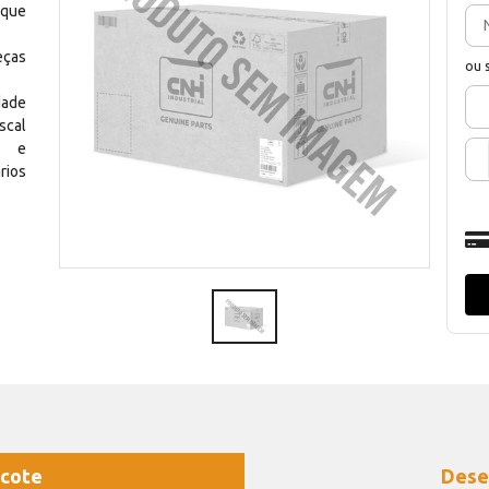
 que
eças
ou 
dade
scal
os e
rios
cote
Dese