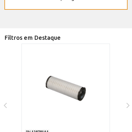
Filtros em Destaque
PN
128781A1