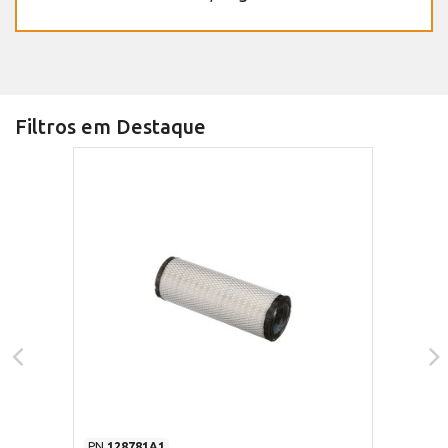
Filtros em Destaque
PN
128781A1