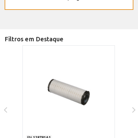
Filtros em Destaque
PN
128781A1