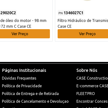
329020C2
1346027C1
PN
o de óleo do motor - 98 mm
Filtro Hidráulico de Transmi
172 mm C Case CE
Case CE
Ver Preço
Ver Preço
Páginas Institucionais
Sobre Nós
Dúvidas Frequentes
CASE Constructio
Política de Privacidade
E-commerce CAS
Política de Entrega e de Retirada
FLEETPRO
Política de Cancelamento e Devoluçao
Encontrar Conces