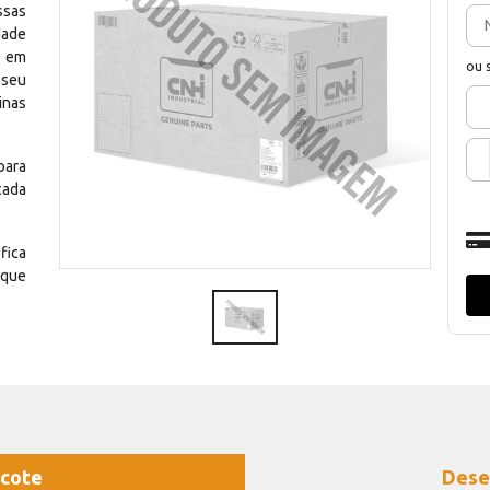
ssas
dade
e em
ou 
 seu
inas
para
cada
fica
 que
cote
Dese