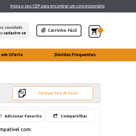
Insira o seu CEP para encontrar um concessionário
mo convidado
Carrinho Fácil
ou
cadastre-se
s em Oferta
Dúvidas Frequentes
Carregar lista de Excel
Adicionar Favorito
Compartilhar
mpativel com: