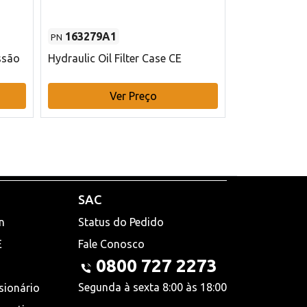
163279A1
48145970
PN
PN
ssão
Hydraulic Oil Filter Case CE
Filtro de com
x 75 mm L Ca
Ver Preço
V
SAC
n
Status do Pedido
E
Fale Conosco
0800 727 2273
Segunda à sexta 8:00 às 18:00
sionário