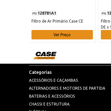
128781A1
1
PN
PN
l - 80 mm DE
Filtro de Ar Primário Case CE
Filtr
DE x 
o
Ver Preço
Categorias
ACESSÓRIOS E CAÇAMBAS
ALTERNADORES E MOTORES DE PARTIDA
BATERIAS E ACESSÓRIOS
CHASSI E ESTRUTURA