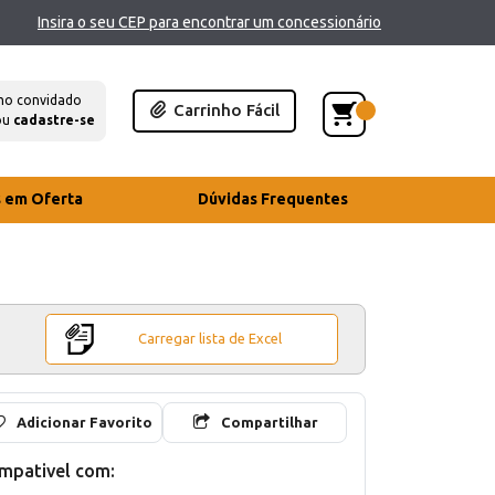
Insira o seu CEP para encontrar um concessionário
mo convidado
Carrinho Fácil
ou
cadastre-se
s em Oferta
Dúvidas Frequentes
Carregar lista de Excel
Adicionar Favorito
Compartilhar
mpativel com: