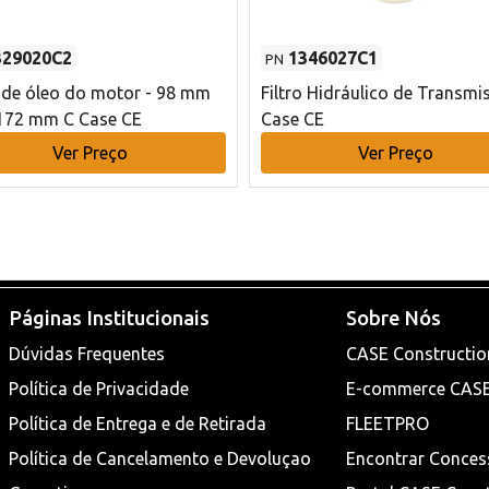
329020C2
1346027C1
PN
o de óleo do motor - 98 mm
Filtro Hidráulico de Transmi
172 mm C Case CE
Case CE
Ver Preço
Ver Preço
Páginas Institucionais
Sobre Nós
Dúvidas Frequentes
CASE Constructio
Política de Privacidade
E-commerce CAS
Política de Entrega e de Retirada
FLEETPRO
Política de Cancelamento e Devoluçao
Encontrar Conces