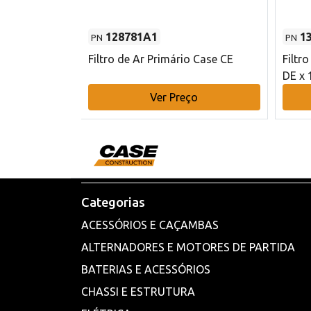
128781A1
1
PN
PN
l - 80 mm DE
Filtro de Ar Primário Case CE
Filtr
DE x 
o
Ver Preço
Categorias
ACESSÓRIOS E CAÇAMBAS
ALTERNADORES E MOTORES DE PARTIDA
BATERIAS E ACESSÓRIOS
CHASSI E ESTRUTURA