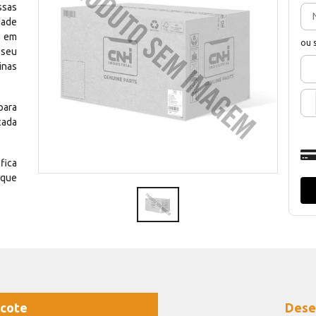
ssas
dade
e em
ou 
 seu
inas
para
cada
fica
 que
cote
Dese