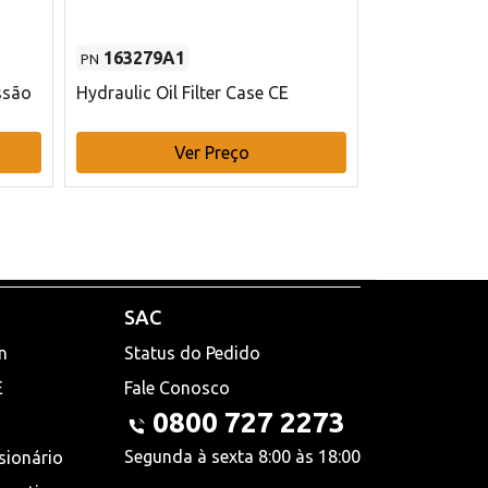
163279A1
48145970
PN
PN
ssão
Hydraulic Oil Filter Case CE
Filtro de com
x 75 mm L Ca
Ver Preço
V
SAC
n
Status do Pedido
E
Fale Conosco
0800 727 2273
Segunda à sexta 8:00 às 18:00
sionário