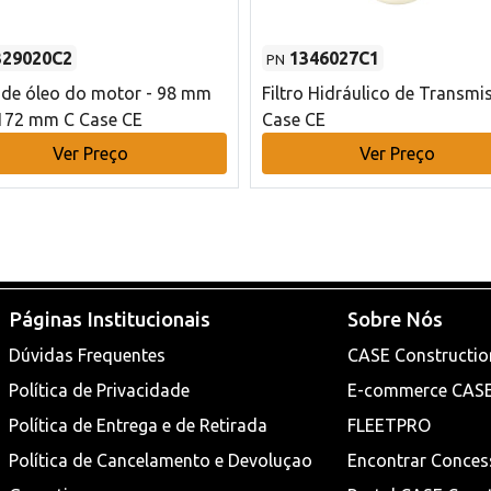
329020C2
1346027C1
PN
o de óleo do motor - 98 mm
Filtro Hidráulico de Transmi
172 mm C Case CE
Case CE
Ver Preço
Ver Preço
Páginas Institucionais
Sobre Nós
Dúvidas Frequentes
CASE Constructio
Política de Privacidade
E-commerce CAS
Política de Entrega e de Retirada
FLEETPRO
Política de Cancelamento e Devoluçao
Encontrar Conces