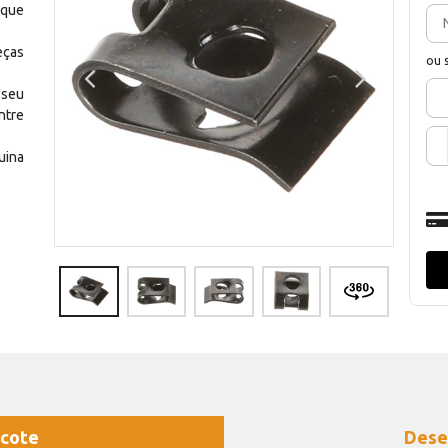
 que
eças
ou 
 seu
ntre
uina
cote
Dese