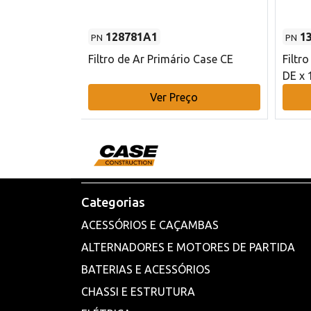
128781A1
1
PN
PN
l - 80 mm DE
Filtro de Ar Primário Case CE
Filtr
DE x 
o
Ver Preço
Categorias
ACESSÓRIOS E CAÇAMBAS
ALTERNADORES E MOTORES DE PARTIDA
BATERIAS E ACESSÓRIOS
CHASSI E ESTRUTURA