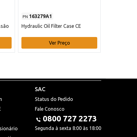
163279A1
48145970
PN
PN
ssão
Hydraulic Oil Filter Case CE
Filtro de com
x 75 mm L Ca
Ver Preço
V
SAC
n
Status do Pedido
E
Fale Conosco
0800 727 2273
Segunda à sexta 8:00 às 18:00
sionário