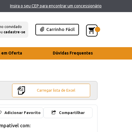
Insira o seu CEP para encontrar um concessionário
mo convidado
Carrinho Fácil
ou
cadastre-se
s em Oferta
Dúvidas Frequentes
Carregar lista de Excel
Adicionar Favorito
Compartilhar
mpativel com: