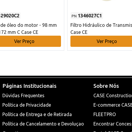
329020C2
1346027C1
PN
o de óleo do motor - 98 mm
Filtro Hidráulico de Transmi
172 mm C Case CE
Case CE
Ver Preço
Ver Preço
Páginas Institucionais
Sobre Nós
Dúvidas Frequentes
CASE Constructio
Política de Privacidade
E-commerce CAS
Política de Entrega e de Retirada
FLEETPRO
Política de Cancelamento e Devoluçao
Encontrar Conces