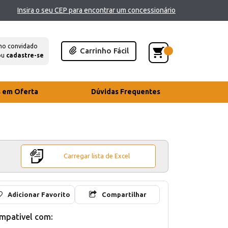
Insira o seu CEP para encontrar um concessionário
mo convidado
Carrinho Fácil
ou
cadastre-se
s em Oferta
Dúvidas Frequentes
Carregar lista de Excel
Adicionar Favorito
Compartilhar
mpativel com: