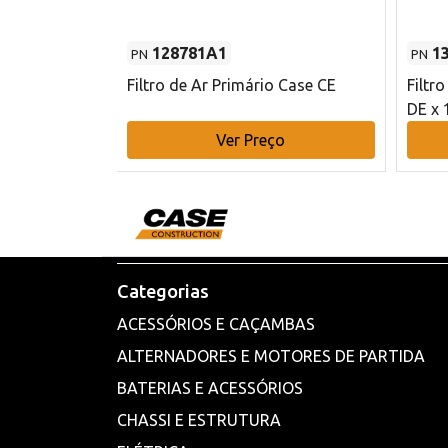
128781A1
1
PN
PN
l - 80 mm DE
Filtro de Ar Primário Case CE
Filtr
DE x 
o
Ver Preço
Categorias
ACESSÓRIOS E CAÇAMBAS
ALTERNADORES E MOTORES DE PARTIDA
BATERIAS E ACESSÓRIOS
CHASSI E ESTRUTURA