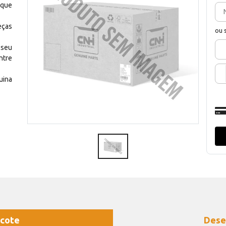
 que
eças
ou 
 seu
ntre
uina
cote
Dese