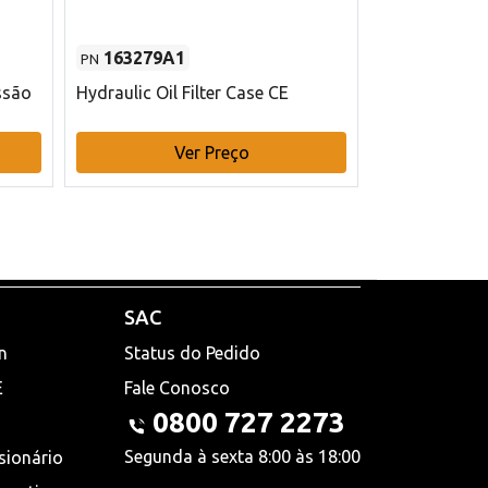
163279A1
48145970
PN
PN
ssão
Hydraulic Oil Filter Case CE
Filtro de com
x 75 mm L Ca
Ver Preço
V
SAC
n
Status do Pedido
E
Fale Conosco
0800 727 2273
Segunda à sexta 8:00 às 18:00
sionário