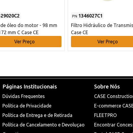
329020C2
1346027C1
PN
o de óleo do motor - 98 mm
Filtro Hidráulico de Transmi
172 mm C Case CE
Case CE
Ver Preço
Ver Preço
Páginas Institucionais
Sobre Nós
Dúvidas Frequentes
CASE Constructio
Política de Privacidade
E-commerce CAS
Política de Entrega e de Retirada
FLEETPRO
Política de Cancelamento e Devoluçao
Encontrar Conces