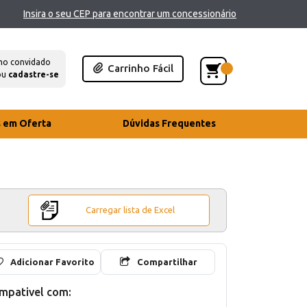
Insira o seu CEP para encontrar um concessionário
mo convidado
Carrinho Fácil
ou
cadastre-se
s em Oferta
Dúvidas Frequentes
Carregar lista de Excel
Adicionar Favorito
Compartilhar
mpativel com: