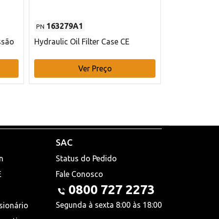
163279A1
48145970
PN
PN
ssão
Hydraulic Oil Filter Case CE
Filtro de com
x 75 mm L Ca
Ver Preço
V
SAC
n
Status do Pedido
E
Fale Conosco
0800 727 2273
Segunda à sexta 8:00 às 18:00
sionário