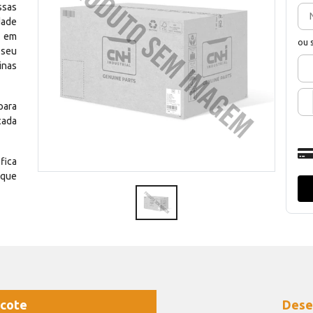
ssas
dade
e em
ou 
 seu
inas
para
cada
fica
 que
cote
Dese