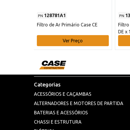
128781A1
1
PN
PN
l - 80 mm DE
Filtro de Ar Primário Case CE
Filtr
DE x 
o
Ver Preço
Categorias
ACESSÓRIOS E CAÇAMBAS
ALTERNADORES E MOTORES DE PARTIDA
BATERIAS E ACESSÓRIOS
CHASSI E ESTRUTURA