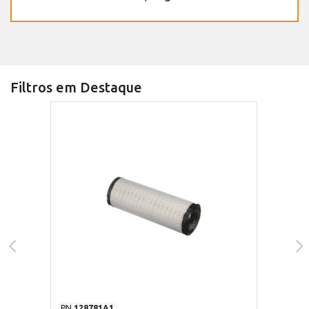
Filtros em Destaque
PN
128781A1