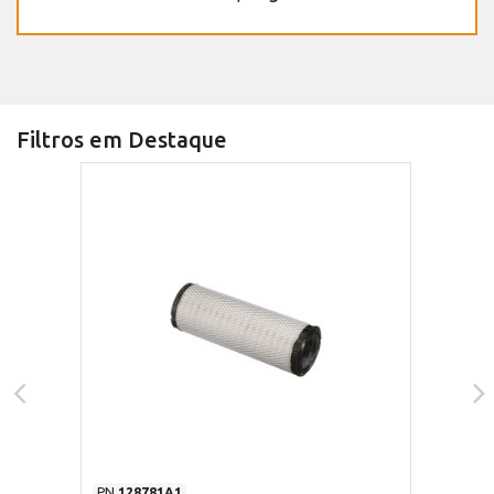
Filtros em Destaque
PN
128781A1