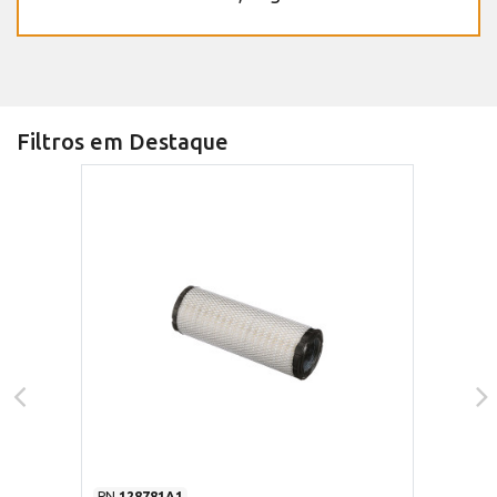
Filtros em Destaque
PN
128781A1