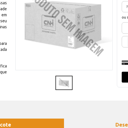
ssas
dade
e em
ou 
 seu
inas
para
cada
fica
 que
cote
Dese