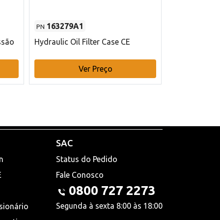
163279A1
48145970
PN
PN
ssão
Hydraulic Oil Filter Case CE
Filtro de com
x 75 mm L Ca
Ver Preço
V
SAC
n
Status do Pedido
E
Fale Conosco
0800 727 2273
Segunda à sexta 8:00 às 18:00
sionário