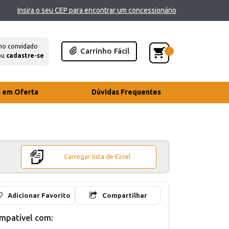
Insira o seu CEP para encontrar um concessionário
mo convidado
Carrinho Fácil
ou
cadastre-se
s em Oferta
Dúvidas Frequentes
Carregar lista de Excel
Adicionar Favorito
Compartilhar
mpativel com: