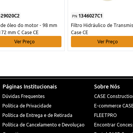
329020C2
1346027C1
PN
o de óleo do motor - 98 mm
Filtro Hidráulico de Transmi
172 mm C Case CE
Case CE
Ver Preço
Ver Preço
Páginas Institucionais
Sobre Nós
Dúvidas Frequentes
CASE Constructio
Política de Privacidade
E-commerce CAS
Política de Entrega e de Retirada
FLEETPRO
Política de Cancelamento e Devoluçao
Encontrar Conces