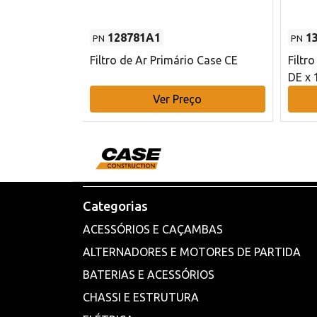
128781A1
1
PN
PN
l - 80 mm DE
Filtro de Ar Primário Case CE
Filtr
DE x 
o
Ver Preço
Categorias
ACESSÓRIOS E CAÇAMBAS
ALTERNADORES E MOTORES DE PARTIDA
BATERIAS E ACESSÓRIOS
CHASSI E ESTRUTURA