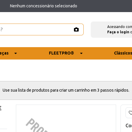
Nenhum concessionário selecionado
Acessando co
Faça o login
eças
FLEETPRO®
Clássico
Use sua lista de produtos para criar um carrinho em 3 passos rápidos.
E
Co