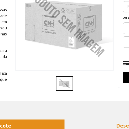
ssas
dade
ou 
e em
 seu
inas
para
cada
fica
 que
cote
Dese