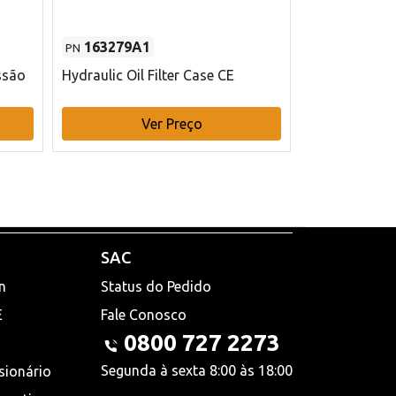
163279A1
48145970
PN
PN
ssão
Hydraulic Oil Filter Case CE
Filtro de com
x 75 mm L Ca
Ver Preço
V
SAC
n
Status do Pedido
E
Fale Conosco
0800 727 2273
Segunda à sexta 8:00 às 18:00
sionário