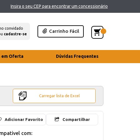
Insira o seu CEP para encontrar um concessionário
mo convidado
Carrinho Fácil
ou
cadastre-se
s em Oferta
Dúvidas Frequentes
Carregar lista de Excel
Adicionar Favorito
Compartilhar
mpativel com: