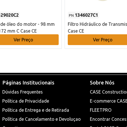
329020C2
1346027C1
PN
o de óleo do motor - 98 mm
Filtro Hidráulico de Transmi
172 mm C Case CE
Case CE
Ver Preço
Ver Preço
Páginas Institucionais
Sobre Nós
Dúvidas Frequentes
CASE Constructio
Política de Privacidade
E-commerce CAS
Política de Entrega e de Retirada
FLEETPRO
Política de Cancelamento e Devoluçao
Encontrar Conces