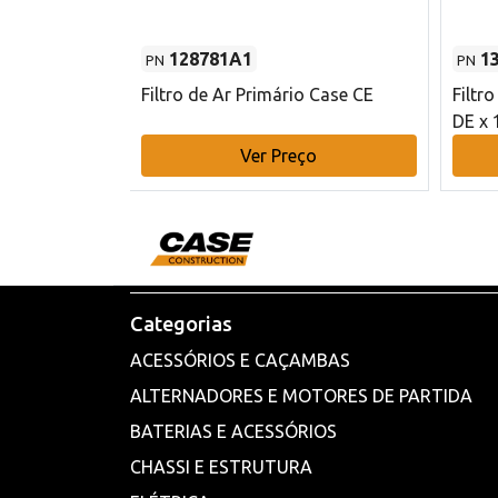
128781A1
1
PN
PN
l - 80 mm DE
Filtro de Ar Primário Case CE
Filtr
DE x 
o
Ver Preço
Categorias
ACESSÓRIOS E CAÇAMBAS
ALTERNADORES E MOTORES DE PARTIDA
BATERIAS E ACESSÓRIOS
CHASSI E ESTRUTURA