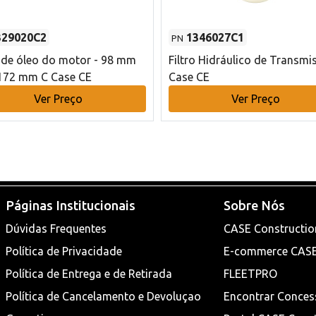
329020C2
1346027C1
PN
o de óleo do motor - 98 mm
Filtro Hidráulico de Transmi
172 mm C Case CE
Case CE
Ver Preço
Ver Preço
Páginas Institucionais
Sobre Nós
Dúvidas Frequentes
CASE Constructio
Política de Privacidade
E-commerce CAS
Política de Entrega e de Retirada
FLEETPRO
Política de Cancelamento e Devoluçao
Encontrar Conces