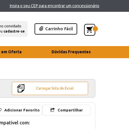
Insira o seu CEP para encontrar um concessionário
mo convidado
Carrinho Fácil
ou
cadastre-se
s em Oferta
Dúvidas Frequentes
Carregar lista de Excel
Adicionar Favorito
Compartilhar
mpativel com: