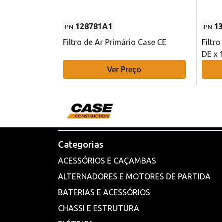
128781A1
1
PN
PN
l - 80 mm DE
Filtro de Ar Primário Case CE
Filtr
DE x 
o
Ver Preço
Categorias
ACESSÓRIOS E CAÇAMBAS
ALTERNADORES E MOTORES DE PARTIDA
BATERIAS E ACESSÓRIOS
CHASSI E ESTRUTURA