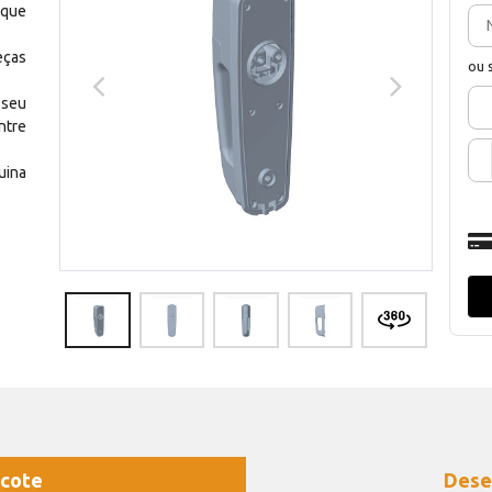
 que
eças
ou 
 seu
ntre
uina
cote
Dese