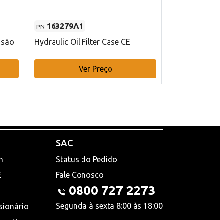
163279A1
48145970
PN
PN
ssão
Hydraulic Oil Filter Case CE
Filtro de com
x 75 mm L Ca
Ver Preço
V
SAC
n
Status do Pedido
E
Fale Conosco
0800 727 2273
Segunda à sexta 8:00 às 18:00
sionário