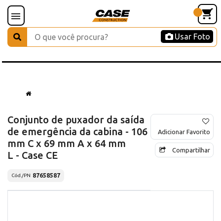
Usar Foto
Conjunto de puxador da saída
de emergência da cabina - 106
Adicionar Favorito
mm C x 69 mm A x 64 mm
Compartilhar
L - Case CE
87658587
Cód./PN