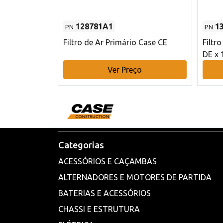
128781A1
1
PN
PN
l - 80 mm DE
Filtro de Ar Primário Case CE
Filtr
DE x 
o
Ver Preço
Categorias
ACESSÓRIOS E CAÇAMBAS
ALTERNADORES E MOTORES DE PARTIDA
BATERIAS E ACESSÓRIOS
CHASSI E ESTRUTURA