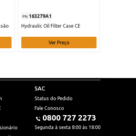
163279A1
48145970
PN
PN
ssão
Hydraulic Oil Filter Case CE
Filtro de com
x 75 mm L Ca
Ver Preço
V
SAC
n
Status do Pedido
E
Fale Conosco
0800 727 2273
Segunda à sexta 8:00 às 18:00
sionário