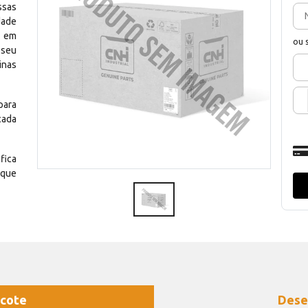
ssas
dade
e em
ou 
 seu
inas
para
cada
fica
 que
cote
Dese