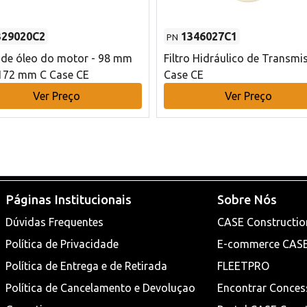
329020C2
1346027C1
PN
o de óleo do motor - 98 mm
Filtro Hidráulico de Transmi
172 mm C Case CE
Case CE
Ver Preço
Ver Preço
Páginas Institucionais
Sobre Nós
Dúvidas Frequentes
CASE Constructio
Política de Privacidade
E-commerce CAS
Política de Entrega e de Retirada
FLEETPRO
Política de Cancelamento e Devoluçao
Encontrar Conces