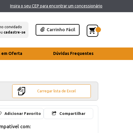
Insira o seu CEP para encontrar um concessionário
mo convidado
Carrinho Fácil
ou
cadastre-se
s em Oferta
Dúvidas Frequentes
Carregar lista de Excel
Adicionar Favorito
Compartilhar
mpativel com: